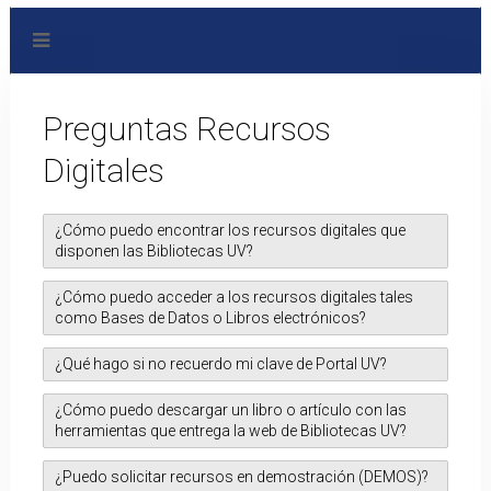
Preguntas Recursos
Digitales
¿Cómo puedo encontrar los recursos digitales que
disponen las Bibliotecas UV?
El acceso a recursos digitales es a través de la página
¿Cómo puedo acceder a los recursos digitales tales
de inicio de
DIBRA
como Bases de Datos o Libros electrónicos?
Para acceder a los recursos electrónicos debe
¿Qué hago si no recuerdo mi clave de Portal UV?
ingresar al
Sitio web de Bibliotecas
, dirigirse al recurso
En caso de no recordar sus datos de Portal UV, debe
que necesite y al momento de ingresar deberá
¿Cómo puedo descargar un libro o artículo con las
ingresar a
Cambiar Clave.
autenticarse con usuario de Portal UV (RUT sin
herramientas que entrega la web de Bibliotecas UV?
puntos, ni guión ni dígito verificador) y contraseña.
Puedes encontrar una serie de tutoriales y talleres
En caso de otros problemas o dudas, escribe a
¿Puedo solicitar recursos en demostración (DEMOS)?
desde como buscar y descargar libros y artículos,
soporte@uv.cl