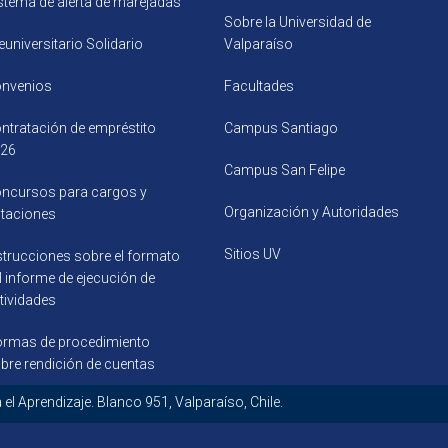
stema de alerta de marejadas
Sobre la Universidad de
euniversitario Solidario
Valparaíso
nvenios
Facultades
ntratación de empréstito
Campus Santiago
26
Campus San Felipe
ncursos para cargos y
Organización y Autoridades
citaciones
Sitios UV
strucciones sobre el formato
l informe de ejecución de
tividades
rmas de procedimiento
bre rendición de cuentas
ecursos para el Aprendizaje. Blanco 951, Valparaí