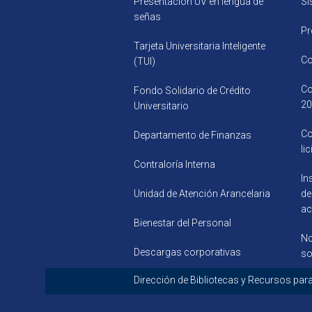
Presentación UV en lengua de
Si
señas
Pr
Tarjeta Universitaria Inteligente
Co
(TUI)
Co
Fondo Solidario de Crédito
20
Universitario
Co
Departamento de Finanzas
li
Contraloría Interna
In
Unidad de Atención Arancelaria
de
ac
Bienestar del Personal
No
Descargas corporativas
so
Dirección de Bibliotecas y R