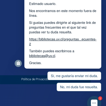
Estimado usuario.
Nos encontramos en este momento fuera de
línea.
Si gustas puedes dirigirte al siguiente link de
preguntas frecuentes en el que tal vez
puedas ver tu duda resuelta.
https://bibliotecas.uv.cl/preguntas...ecuentes-
2
También puedes escribirnos a
bibliotecas@uv.cl
.
Gracias.
Si, me gustaría enviar mi duda.
so, Chile.
Política de Privacidad
No, mi duda fue resuelta.
1