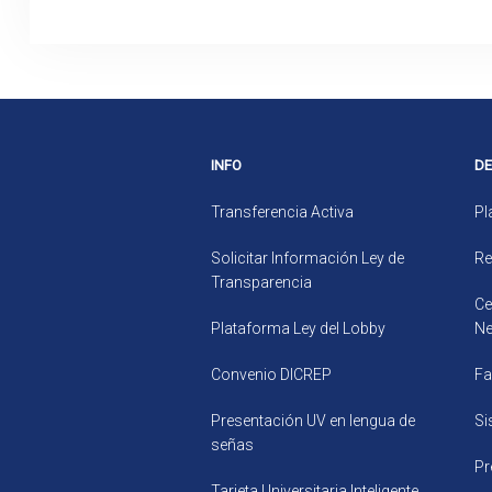
INFO
D
Transferencia Activa
Pl
Solicitar Información Ley de
Re
Transparencia
Ce
Plataforma Ley del Lobby
Ne
Convenio DICREP
Fa
Presentación UV en lengua de
Si
señas
Pr
Tarjeta Universitaria Inteligente