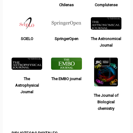
Chilenas
Complutense
SCIELO
SpringerOpen
The Astronomical
Journal
The
The EMBO journal
Astrophysical
Journal
The Journal of
Biological
chemistry