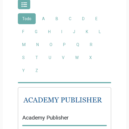
Todo
A
B
C
D
E
F
G
H
I
J
K
L
M
N
O
P
Q
R
S
T
U
V
W
X
Y
Z
Academy Publisher