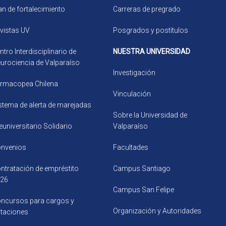
an de fortalecimiento
Carreras de pregrado
vistas UV
Posgrados y postítulos
ntro Interdisciplinario de
NUESTRA UNIVERSIDAD
urociencia de Valparaíso
Investigación
rmacopea Chilena
Vinculación
stema de alerta de marejadas
Sobre la Universidad de
euniversitario Solidario
Valparaíso
nvenios
Facultades
ntratación de empréstito
Campus Santiago
26
Campus San Felipe
ncursos para cargos y
Organización y Autoridades
citaciones