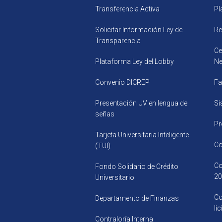
Transferencia Activa
Pl
Solicitar Información Ley de
Re
Transparencia
Ce
Plataforma Ley del Lobby
Ne
Convenio DICREP
Fa
Presentación UV en lengua de
Si
señas
Pr
Tarjeta Universitaria Inteligente
Co
(TUI)
Co
Fondo Solidario de Crédito
20
Universitario
Co
Departamento de Finanzas
li
Contraloría Interna