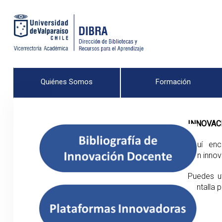
Quiénes Somos
Formación
INNOVAC
Aquí enc
con innov
Puedes ut
pantalla p