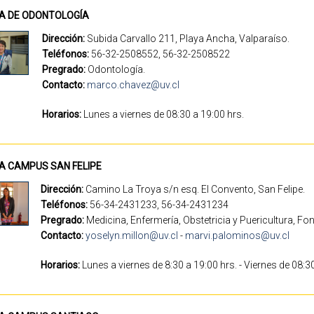
CA DE ODONTOLOGÍA
Dirección:
Subida Carvallo 211, Playa Ancha, Valparaíso.
Teléfonos:
56-32-2508552, 56-32-2508522
Pregrado:
Odontología.
Contacto:
marco.chavez@uv.cl
Horarios:
Lunes a viernes de 08:30 a 19:00
CA CAMPUS SAN FELIPE
Dirección:
Camino La Troya s/n esq. El Convento, San Felipe.
Teléfonos:
56-34-2431233, 56-34-2431234
Pregrado:
Medicina, Enfermería, Obstetricia y Puericultura, F
Contacto:
yoselyn.millon@uv.cl
-
marvi.palominos@uv.cl
Horarios:
Lunes a viernes de 8:30 a 19:00 hrs. - Viernes de 