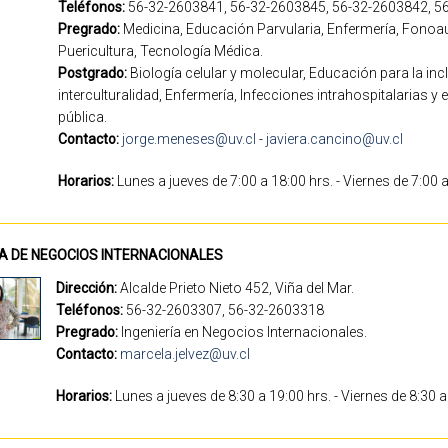
Teléfonos:
56-32-2603841, 56-32-2603845, 56-32-2603842, 5
Pregrado:
Medicina, Educación Parvularia, Enfermería, Fonoaud
Puericultura, Tecnología Médica.
Postgrado:
Biología celular y molecular, Educación para la incl
interculturalidad, Enfermería, Infecciones intrahospitalarias y
pública.
Contacto:
jorge.meneses@uv.cl
-
javiera.cancino@uv.cl
Horarios:
Lunes a jueves de 7:00 a 18:00 hrs. - Viernes de 
CA DE NEGOCIOS INTERNACIONALES
Dirección:
Alcalde Prieto Nieto 452, Viña del Mar.
Teléfonos:
56-32-2603307, 56-32-2603318
Pregrado:
Ingeniería en Negocios Internacionales.
Contacto:
marcela.jelvez@uv.cl
Horarios:
Lunes a jueves de 8:30 a 19:00 hrs. - Viernes de 8:30 a