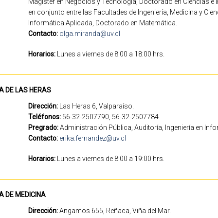
Magíster en Negocios y Tecnología, Doctorado en Ciencias e I
en conjunto entre las Facultades de Ingeniería, Medicina y Cie
Informática Aplicada, Doctorado en Matemática.
Contacto:
olga.miranda@uv.cl
Horarios:
Lunes a viernes de 8:00 a 18:00 hrs.
A DE LAS HERAS
Dirección:
Las Heras 6, Valparaíso.
Teléfonos:
56-32-2507790, 56-32-2507784
Pregrado:
Administración Pública, Auditoría, Ingeniería en Inf
Contacto:
erika.fernandez@uv.cl
Horarios:
Lunes a viernes de 8:00 a 19:00 h
A DE MEDICINA
Dirección:
Angamos 655, Reñaca, Viña del Mar.