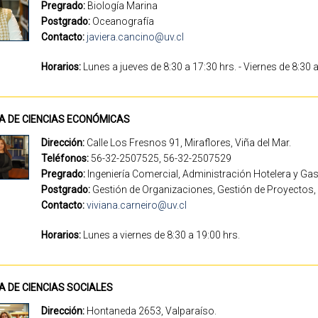
Pregrado:
Biología Marina
Postgrado:
Oceanografía
Contacto:
javiera.cancino@uv.cl
Horarios:
Lunes a jueves de 8:30 a 17:30 hrs. - Viernes de 8:30 
CA DE CIENCIAS ECONÓMICAS
Dirección:
Calle Los Fresnos 91, Miraflores, Viña del Mar.
Teléfonos:
56-32-2507525, 56-32-2507529
Pregrado:
Ingeniería Comercial, Administración Hotelera y G
Postgrado:
Gestión de Organizaciones, Gestión de Proyectos, 
Contacto:
viviana.carneiro@uv.cl
Horarios:
Lunes a viernes de 8:30 a 19:00 h
A DE CIENCIAS SOCIALES
Dirección:
Hontaneda 2653, Valparaíso.