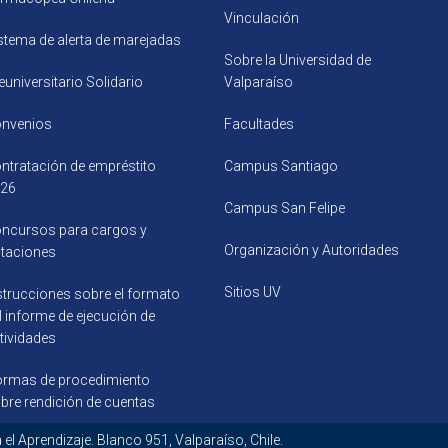
Vinculación
stema de alerta de marejadas
Sobre la Universidad de
euniversitario Solidario
Valparaíso
nvenios
Facultades
ntratación de empréstito
Campus Santiago
26
Campus San Felipe
ncursos para cargos y
Organización y Autoridades
citaciones
Sitios UV
strucciones sobre el formato
l informe de ejecución de
tividades
rmas de procedimiento
bre rendición de cuentas
ecursos para el Aprendizaje. Blanco 951, Valparaí