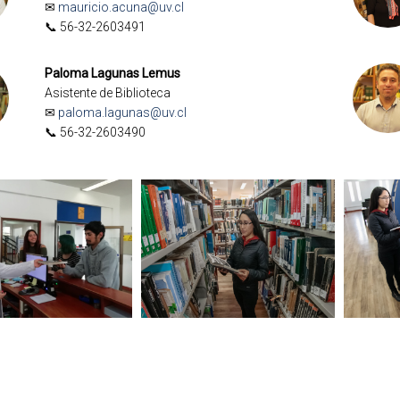
✉
mauricio.acuna@uv.cl
📞 56-32-2603491
Paloma Lagunas Lemus
Asistente de Biblioteca
✉
paloma.lagunas@uv.cl
📞 56-32-2603490