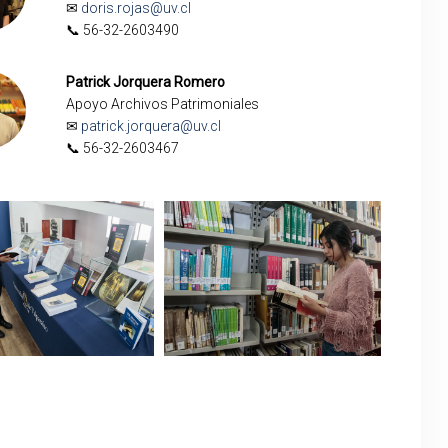
✉
doris.rojas@uv.cl
📞 56-32-2603490
Patrick Jorquera Romero
Apoyo Archivos Patrimoniales
✉
patrick.jorquera@uv.cl
📞 56-32-2603467