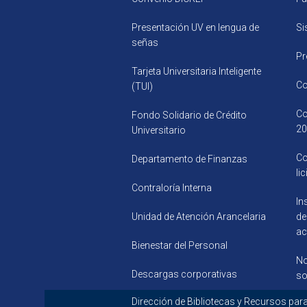
Presentación UV en lengua de
Si
señas
Pr
Tarjeta Universitaria Inteligente
Co
(TUI)
Co
Fondo Solidario de Crédito
20
Universitario
Co
Departamento de Finanzas
li
Contraloría Interna
In
Unidad de Atención Arancelaria
de
ac
Bienestar del Personal
No
Descargas corporativas
so
Dirección de Bibliotecas y R