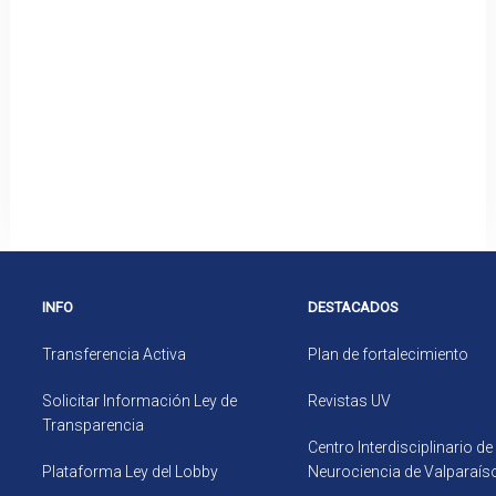
INFO
DESTACADOS
Transferencia Activa
Plan de fortalecimiento
Solicitar Información Ley de
Revistas UV
Transparencia
Centro Interdisciplinario de
Plataforma Ley del Lobby
Neurociencia de Valparaís